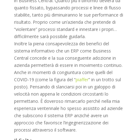
in Business Central. Quanto più il binomio devierà da
quanto fissato, bypassando processi e linee di flusso
stabilite, tanto più diminuiranno le sue performance di
risultato. Proprio come un’azienda che pretende di
“violentare” processi standard e innestare i propri…
difficilmente sarà possibile guidarla.
Inoltre la piena consapevolezza dei benefici del
sistema informativo che un ERP come Business
Central concede e la sua conseguente adozione in
azienda permetterà di essere in movimento continuo.
Anche in momenti di congiuntura come quelli del
COVID-19 (come la figura del “
piaffer
” in un trotto sul
posto). Pensando di slanciarsi poi in un galoppo di
velocità non appena le condizioni circostanti lo
permettano. È doveroso rimarcarlo perché nella mia
esperienza ventennale ho spesso assistito ad aziende
che subiscono il sistema ERP anziché avere un
approccio che favorisce l’ingegnerizzazione dei
processi attraverso il software.