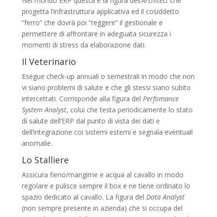
Nel mondo ERP questa è la figura dell’
Architect
che
progetta l’infrastruttura applicativa ed il cosiddetto
“ferro” che dovrà poi “reggere” il gestionale e
permettere di affrontare in adeguata sicurezza i
momenti di stress da elaborazione dati.
Il Veterinario
Esegue check-up annuali o semestrali in modo che non
vi siano problemi di salute e che gli stessi siano subito
intercettati. Corrisponde alla figura del
Perfomance
System Analyst
, colui che testa periodicamente lo stato
di salute dell’ERP dal punto di vista dei dati e
dell’integrazione coi sistemi esterni e segnala eventuali
anomalie.
Lo Stalliere
Assicura fieno/mangime e acqua al cavallo in modo
regolare e pulisce sempre il box e ne tiene ordinato lo
spazio dedicato al cavallo. La figura del
Data Analyst
(non sempre presente in azienda) che si occupa del