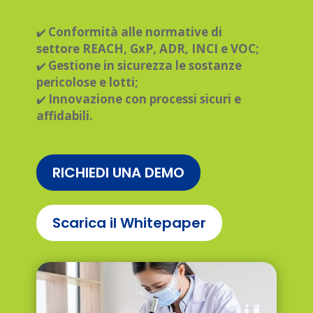
Conformità alle normative di
✔️
settore REACH, GxP, ADR, INCI e VOC;
Gestione in sicurezza le sostanze
✔️
pericolose e lotti;
Innovazione con processi sicuri e
✔️
affidabili.
RICHIEDI UNA DEMO
Scarica il Whitepaper