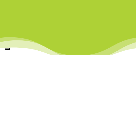
Le aziende che utilizzano un
ERP possono sperimentare un
aumento del 20% nella
produttività e una riduzione dei
costi operativi fino al 23%